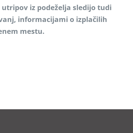
tripov iz podeželja sledijo tudi
anj, informacijami o izplačilih
a enem mestu.