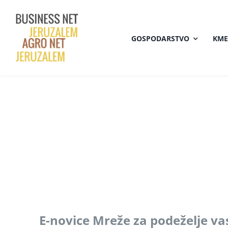
Skip
to
GOSPODARSTVO
KME
content
E-novice Mreže za podeželje va