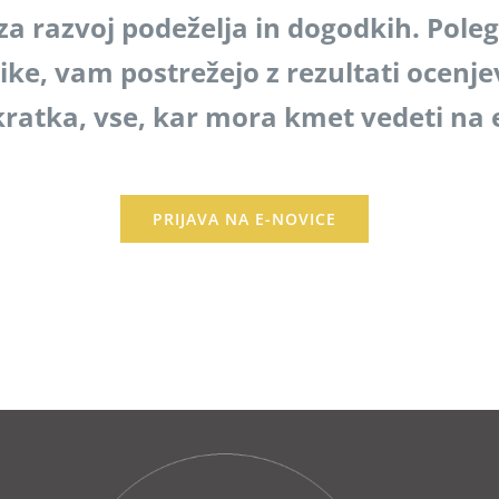
 razvoj podeželja in dogodkih. Poleg u
ke, vam postrežejo z rezultati ocenjev
kratka, vse, kar mora kmet vedeti n
PRIJAVA NA E-NOVICE