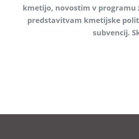
kmetijo, novostim v programu za
predstavitvam kmetijske politi
subvencij. S