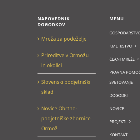
NAPOVEDNIK
MENU
DOGODKOV
GOSPODARSTV
Mreža za podeželje
KMETIJSTVO
Prireditve v Ormožu
ČLANI MREŽE
in okolici
PRAVNA POMOČ
Slovenski podjetniški
SVETOVANJE
sklad
DOGODKI
Novice Obrtno-
NOVICE
podjetniške zbornice
PROJEKTI
Ormož
KONTAKT