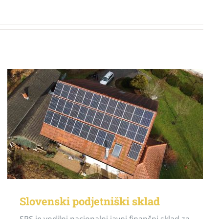
Slovenski podjetniški sklad
SPS je vodilni nacionalni javni finančni sklad za