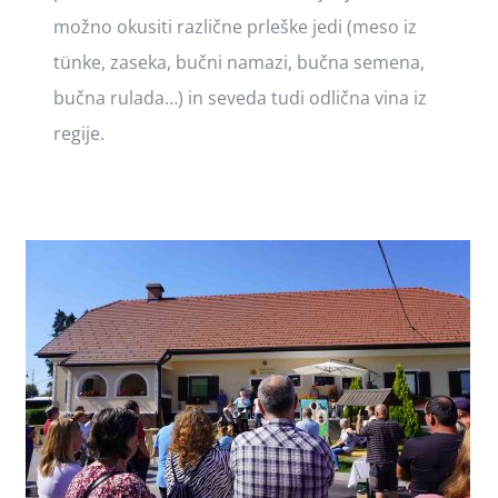
možno okusiti različne prleške jedi (meso iz
tünke, zaseka, bučni namazi, bučna semena,
bučna rulada…) in seveda tudi odlična vina iz
regije.