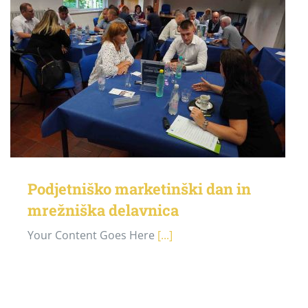
Podjetniško marketinški dan in
mrežniška delavnica
Your Content Goes Here
[...]