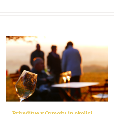
Prireditve v Ormožu in okolici