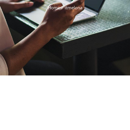
Home
/
itmelona