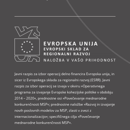
Javni razpis za izbor operacij delno financira Evropska unija, in
sicer iz Evropskega sklada za regionalni razvoj (ESRR). Javni
razpis za izbor operacij se izvaja v okviru »Operativnega
programa za izvajanje Evropske kohezijske politike v obdobju
2014 – 2020«, prednostne osi »Povečevanje mednarodne
konkurenčnosti MSP«; prednostne naložbe »Razvoj in izvajanje
novih poslovnih modelov za MSP, zlasti v zvezi z
internacionalizacijo«; specifičnega cilja »Povečevanje
mednarodne konkurenčnosti MSP«.