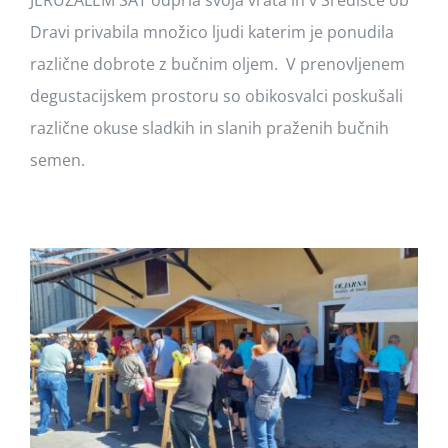
JERUZALEM SAT odprla svoja vrata in v Središče ob
Dravi privabila množico ljudi katerim je ponudila
različne dobrote z bučnim oljem. V prenovljenem
degustacijskem prostoru so obikosvalci poskušali
različne okuse sladkih in slanih praženih bučnih
semen.