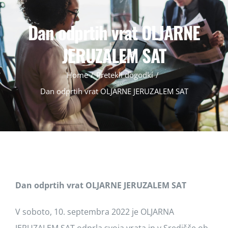
DOGODKI
Dan odprtih vrat OLJARNE
NOVICE
JERUZALEM SAT
Home
/
Pretekli dogodki
/
PROJEKTI
Dan odprtih vrat OLJARNE JERUZALEM SAT
KONTAKT
Dan odprtih vrat OLJARNE JERUZALEM SAT
V soboto, 10. septembra 2022 je OLJARNA